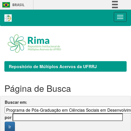
Skip
BRASIL
navigation
Simplifique!
Comunica BR
Participe
Acesso à informação
Legislação
Canais
Repositório de Múltiplos Acervos da UFRRJ
Página de Busca
Buscar em:
por