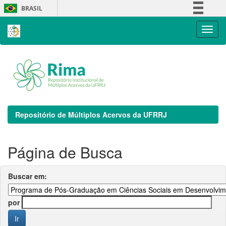
Skip
BRASIL
navigation
Simplifique!
Comunica BR
Participe
Acesso à informação
Legislação
Canais
Repositório de Múltiplos Acervos da UFRRJ
Página de Busca
Buscar em:
por