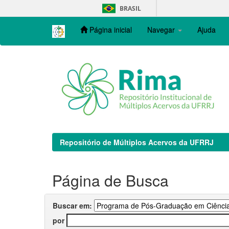
Skip
BRASIL
navigation
Página inicial
Navegar
Ajuda
Repositório de Múltiplos Acervos da UFRRJ
Página de Busca
Buscar em:
por