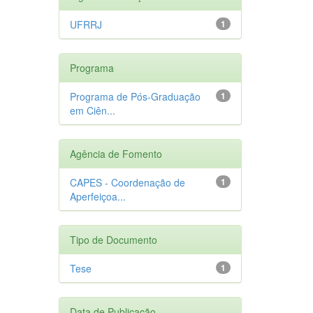
UFRRJ
1
Programa
Programa de Pós-Graduação
1
em Ciên...
Agência de Fomento
CAPES - Coordenação de
1
Aperfeiçoa...
Tipo de Documento
Tese
1
Data de Publicação