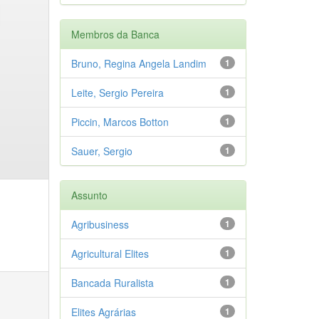
Membros da Banca
Bruno, Regina Angela Landim
1
Leite, Sergio Pereira
1
Piccin, Marcos Botton
1
Sauer, Sergio
1
Assunto
Agribusiness
1
Agricultural Elites
1
Bancada Ruralista
1
Elites Agrárias
1