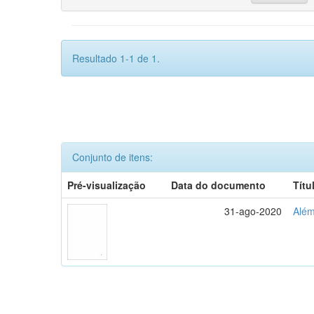
Resultado 1-1 de 1.
Conjunto de itens:
Pré-visualização
Data do documento
Títu
31-ago-2020
Além