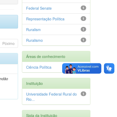
Federal Senate
1
Representação Política
1
Ruralism
1
Ruralismo
1
Póximo
Áreas de conhecimento
Ciência Política
1
andão
Instituição
Universidade Federal Rural do
1
Rio...
Sigla da Instituição