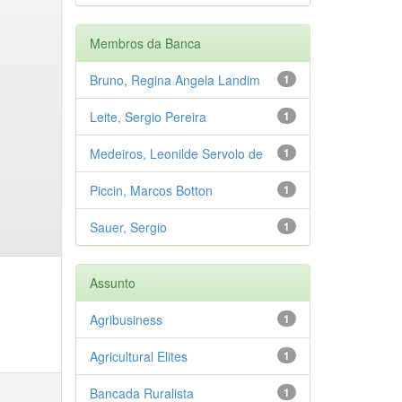
Membros da Banca
Bruno, Regina Angela Landim
1
Leite, Sergio Pereira
1
Medeiros, Leonilde Servolo de
1
Piccin, Marcos Botton
1
Sauer, Sergio
1
Assunto
Agribusiness
1
Agricultural Elites
1
Bancada Ruralista
1