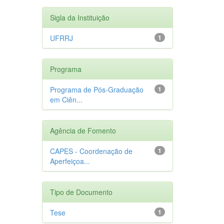
Sigla da Instituição
UFRRJ
1
Programa
Programa de Pós-Graduação
1
em Ciên...
Agência de Fomento
CAPES - Coordenação de
1
Aperfeiçoa...
Tipo de Documento
Tese
1