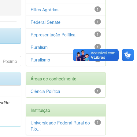
Elites Agrárias
1
Federal Senate
1
Representação Política
1
Ruralism
1
Ruralismo
1
Póximo
Áreas de conhecimento
Ciência Política
1
andão
Instituição
Universidade Federal Rural do
1
Rio...