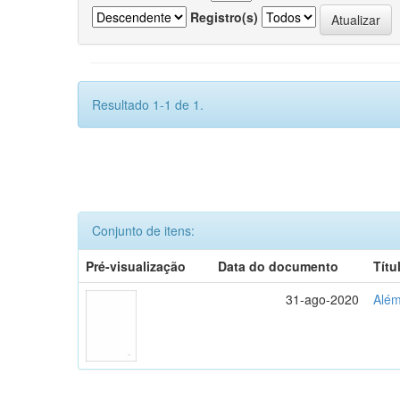
Registro(s)
Resultado 1-1 de 1.
Conjunto de itens:
Pré-visualização
Data do documento
Títu
31-ago-2020
Além