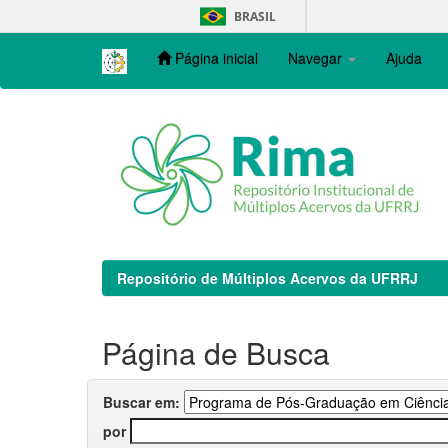
Skip
BRASIL
navigation
Página inicial
Navegar
Ajuda
Repositório de Múltiplos Acervos da UFRRJ
Página de Busca
Buscar em:
por