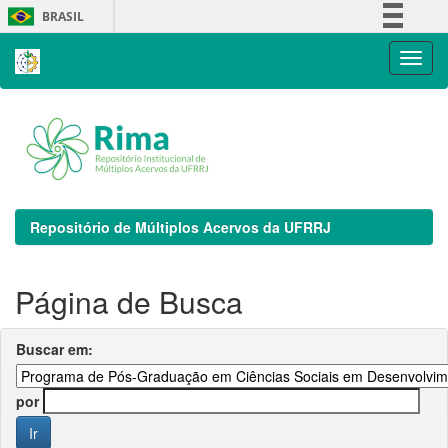
Skip
BRASIL
navigation
Simplifique!
Comunica BR
Participe
Acesso à informação
Legislação
Canais
Repositório de Múltiplos Acervos da UFRRJ
Página de Busca
Buscar em:
por