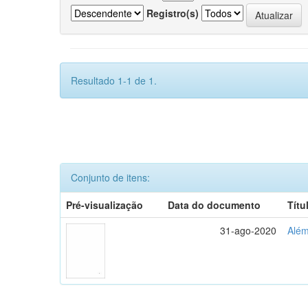
Registro(s)
Resultado 1-1 de 1.
Conjunto de itens:
Pré-visualização
Data do documento
Títu
31-ago-2020
Além