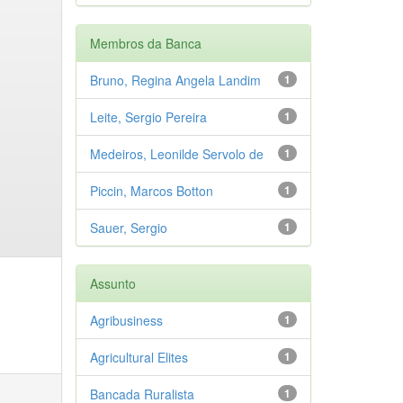
Membros da Banca
Bruno, Regina Angela Landim
1
Leite, Sergio Pereira
1
Medeiros, Leonilde Servolo de
1
Piccin, Marcos Botton
1
Sauer, Sergio
1
Assunto
Agribusiness
1
Agricultural Elites
1
Bancada Ruralista
1