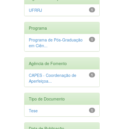
UFRRJ
1
Programa
Programa de Pós-Graduação
1
em Ciên...
Agência de Fomento
CAPES - Coordenação de
1
Aperfeiçoa...
Tipo de Documento
Tese
1
Data de Publicação