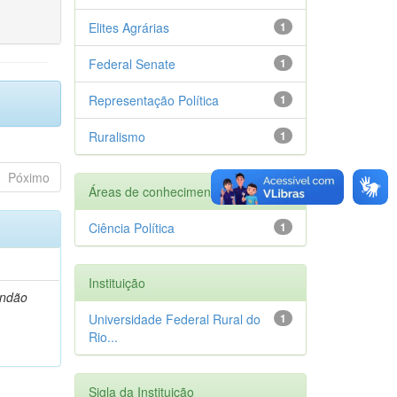
Elites Agrárias
1
Federal Senate
1
Representação Política
1
Ruralismo
1
Póximo
Áreas de conhecimento
Ciência Política
1
Instituição
andão
Universidade Federal Rural do
1
Rio...
Sigla da Instituição