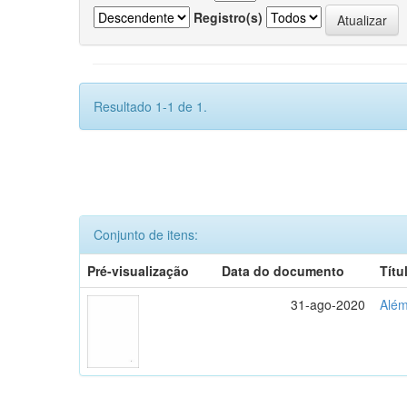
Registro(s)
Resultado 1-1 de 1.
Conjunto de itens:
Pré-visualização
Data do documento
Títu
31-ago-2020
Além