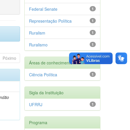
Federal Senate
1
Representação Política
1
Ruralism
1
Ruralismo
1
Póximo
Áreas de conhecimento
Ciência Política
1
Sigla da Instituição
andão
UFRRJ
1
Programa