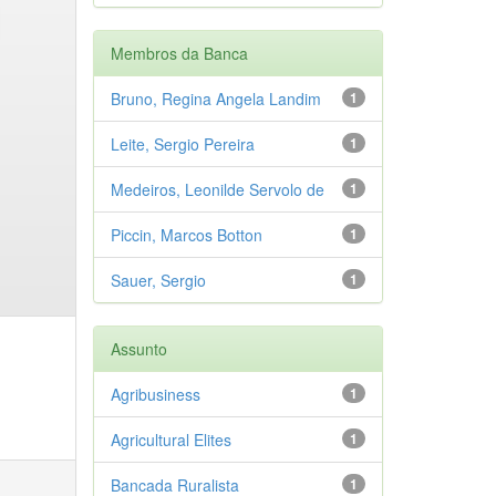
Membros da Banca
Bruno, Regina Angela Landim
1
Leite, Sergio Pereira
1
Medeiros, Leonilde Servolo de
1
Piccin, Marcos Botton
1
Sauer, Sergio
1
Assunto
Agribusiness
1
Agricultural Elites
1
Bancada Ruralista
1