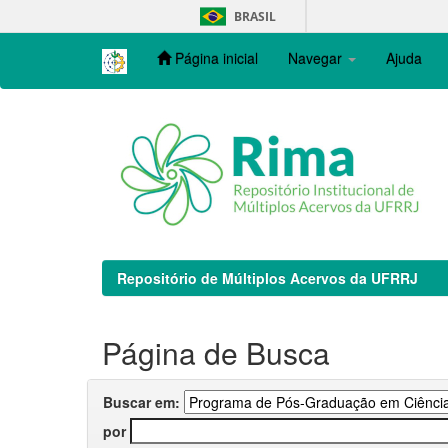
Skip
BRASIL
navigation
Página inicial
Navegar
Ajuda
Repositório de Múltiplos Acervos da UFRRJ
Página de Busca
Buscar em:
por