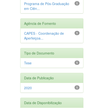
Programa de Pós-Graduação
1
em Ciên...
Agência de Fomento
CAPES - Coordenação de
1
Aperfeiçoa...
Tipo de Documento
Tese
1
Data de Publicação
2020
1
Data de Disponibilização