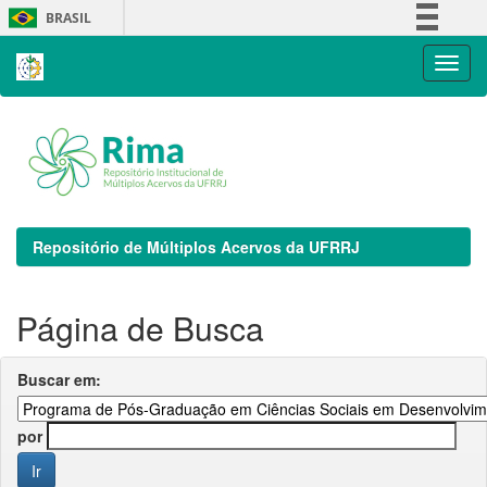
Skip
BRASIL
navigation
Simplifique!
Comunica BR
Participe
Acesso à informação
Legislação
Canais
Repositório de Múltiplos Acervos da UFRRJ
Página de Busca
Buscar em:
por