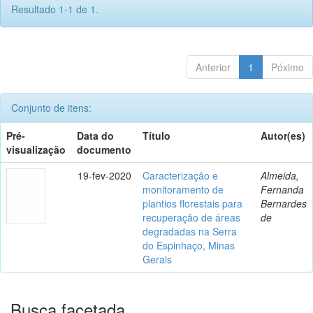
Resultado 1-1 de 1.
Anterior
1
Póximo
Conjunto de itens:
Pré-
Data do
Título
Autor(es)
visualização
documento
19-fev-2020
Caracterização e
Almeida,
monitoramento de
Fernanda
plantios florestais para
Bernardes
recuperação de áreas
de
degradadas na Serra
do Espinhaço, Minas
Gerais
Busca facetada