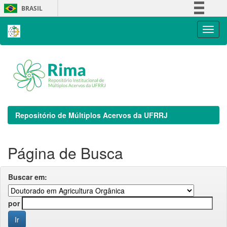
Skip
BRASIL
navigation
Simplifique!
Comunica BR
Participe
Acesso à informação
Legislação
Canais
Repositório de Múltiplos Acervos da UFRRJ
Página de Busca
Buscar em:
por