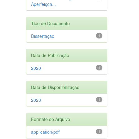
Aperfeiçoa...
Tipo de Documento
Dissertação
1
Data de Publicação
2020
1
Data de Disponibilização
2023
1
Formato do Arquivo
application/pdf
1