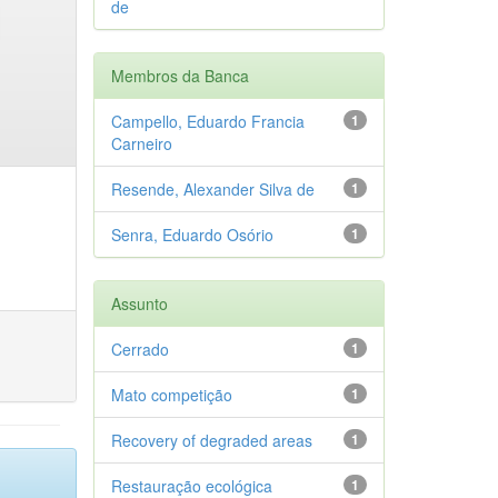
de
Membros da Banca
Campello, Eduardo Francia
1
Carneiro
Resende, Alexander Silva de
1
Senra, Eduardo Osório
1
Assunto
Cerrado
1
Mato competição
1
Recovery of degraded areas
1
Restauração ecológica
1