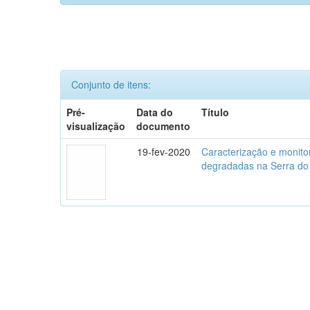
Conjunto de itens:
Pré-
Data do
Título
visualização
documento
19-fev-2020
Caracterização e monito
degradadas na Serra do