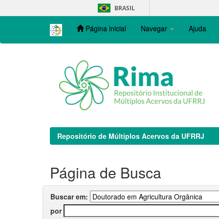
Skip
BRASIL
navigation
Página inicial
Navegar
Ajuda
Repositório de Múltiplos Acervos da UFRRJ
Página de Busca
Buscar em:
por