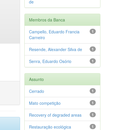
de
Membros da Banca
Campello, Eduardo Francia
1
Carneiro
Resende, Alexander Silva de
1
Senra, Eduardo Osório
1
Assunto
Cerrado
1
Mato competição
1
Recovery of degraded areas
1
Restauração ecológica
1