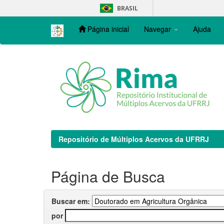
Skip
BRASIL
navigation
Página inicial
Navegar
Ajuda
Repositório de Múltiplos Acervos da UFRRJ
Página de Busca
Buscar em:
por