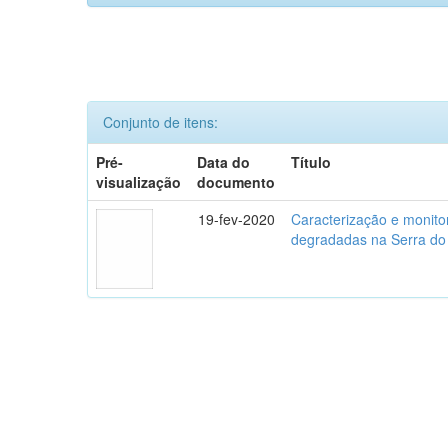
Conjunto de itens:
Pré-
Data do
Título
visualização
documento
19-fev-2020
Caracterização e monito
degradadas na Serra do