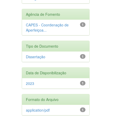
Agência de Fomento
CAPES - Coordenação de
1
Aperfeiçoa...
Tipo de Documento
Dissertação
1
Data de Disponibilização
2023
1
Formato do Arquivo
application/pdf
1