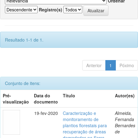
Ordenar
Registro(s)
Resultado 1-1 de 1.
Anterior
1
Póximo
Conjunto de itens:
Pré-
Data do
Título
Autor(es)
visualização
documento
19-fev-2020
Caracterização e
Almeida,
monitoramento de
Fernanda
plantios florestais para
Bernardes
recuperação de áreas
de
degradadas na Serra