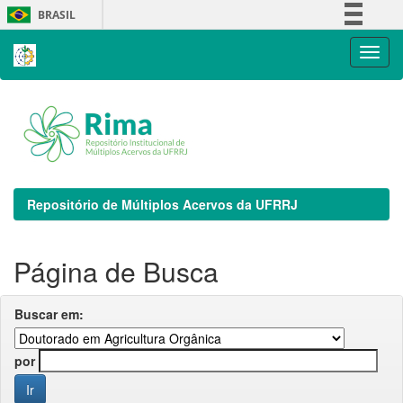
Skip
BRASIL
navigation
Simplifique!
Comunica BR
Participe
Acesso à informação
Legislação
Canais
Repositório de Múltiplos Acervos da UFRRJ
Página de Busca
Buscar em:
por