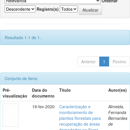
Ordenar
Registro(s)
Resultado 1-1 de 1.
Anterior
1
Póximo
Conjunto de itens:
Pré-
Data do
Título
Autor(es)
visualização
documento
19-fev-2020
Caracterização e
Almeida,
monitoramento de
Fernanda
plantios florestais para
Bernardes
recuperação de áreas
de
degradadas na Serra