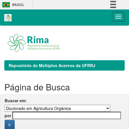
Skip
BRASIL
navigation
Simplifique!
Comunica BR
Participe
Acesso à informação
Legislação
Canais
Repositório de Múltiplos Acervos da UFRRJ
Página de Busca
Buscar em:
por