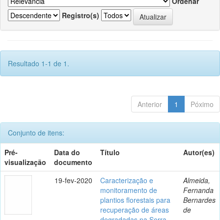
Ordenar
Registro(s)
Resultado 1-1 de 1.
Anterior
1
Póximo
Conjunto de itens:
Pré-
Data do
Título
Autor(es)
visualização
documento
19-fev-2020
Caracterização e
Almeida,
monitoramento de
Fernanda
plantios florestais para
Bernardes
recuperação de áreas
de
degradadas na Serra