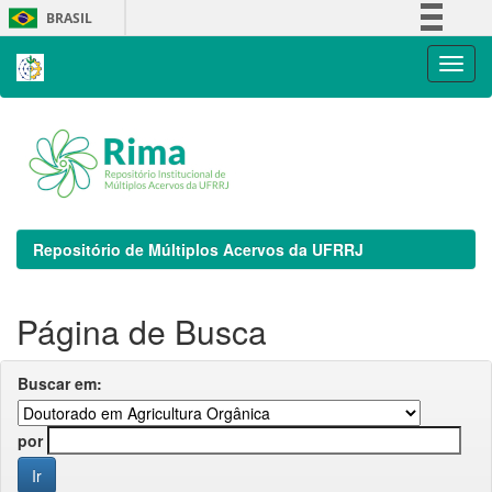
Skip
BRASIL
navigation
Simplifique!
Comunica BR
Participe
Acesso à informação
Legislação
Canais
Repositório de Múltiplos Acervos da UFRRJ
Página de Busca
Buscar em:
por