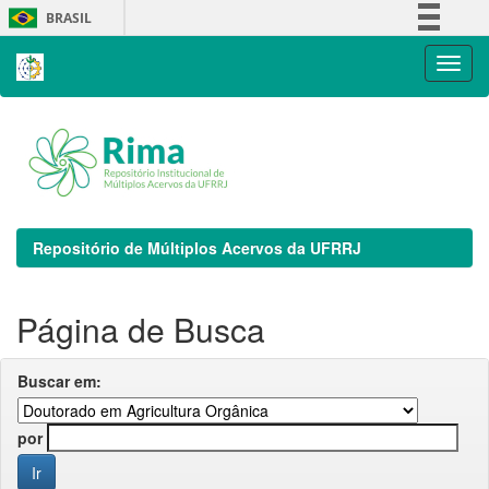
Skip
BRASIL
navigation
Simplifique!
Comunica BR
Participe
Acesso à informação
Legislação
Canais
Repositório de Múltiplos Acervos da UFRRJ
Página de Busca
Buscar em:
por