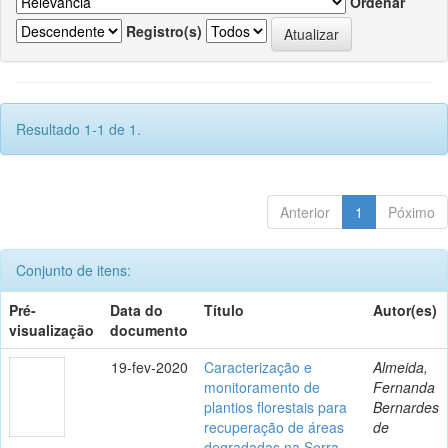
Ordenar
Registro(s)
Resultado 1-1 de 1.
Anterior
1
Póximo
Conjunto de itens:
Pré-
Data do
Título
Autor(es)
visualização
documento
19-fev-2020
Caracterização e
Almeida,
monitoramento de
Fernanda
plantios florestais para
Bernardes
recuperação de áreas
de
degradadas na Serra