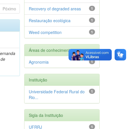
Póximo
Recovery of degraded areas
1
Restauração ecológica
1
Weed competition
1
Áreas de conhecimento
Fernanda
 de
Agronomia
1
Instituição
Universidade Federal Rural do
1
Rio...
Sigla da Instituição
UFRRJ
1