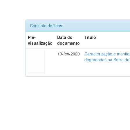
Conjunto de itens:
Pré-
Data do
Título
visualização
documento
19-fev-2020
Caracterização e monito
degradadas na Serra do