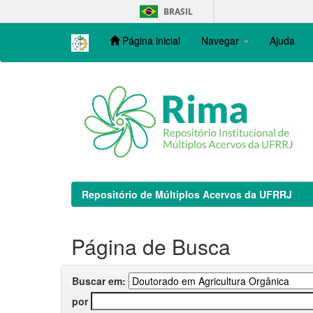
Skip
BRASIL
navigation
Página inicial
Navegar
Ajuda
Repositório de Múltiplos Acervos da UFRRJ
Página de Busca
Buscar em:
por