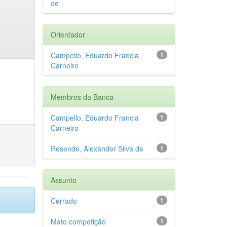
de
Orientador
Campello, Eduardo Francia
1
Carneiro
Membros da Banca
Campello, Eduardo Francia
1
Carneiro
Resende, Alexander Silva de
1
Assunto
Cerrado
1
Mato competição
1