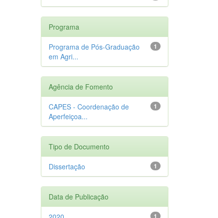
Programa
Programa de Pós-Graduação
1
em Agri...
Agência de Fomento
CAPES - Coordenação de
1
Aperfeiçoa...
Tipo de Documento
Dissertação
1
Data de Publicação
2020
1