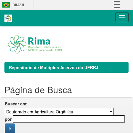
Skip
BRASIL
navigation
Simplifique!
Comunica BR
Participe
Acesso à informação
Legislação
Canais
Repositório de Múltiplos Acervos da UFRRJ
Página de Busca
Buscar em:
por