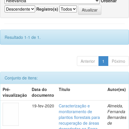
Ordenar
Registro(s)
Resultado 1-1 de 1.
Anterior
1
Póximo
Conjunto de itens:
Pré-
Data do
Título
Autor(es)
visualização
documento
19-fev-2020
Caracterização e
Almeida,
monitoramento de
Fernanda
plantios florestais para
Bernardes
recuperação de áreas
de
degradadas na Serra