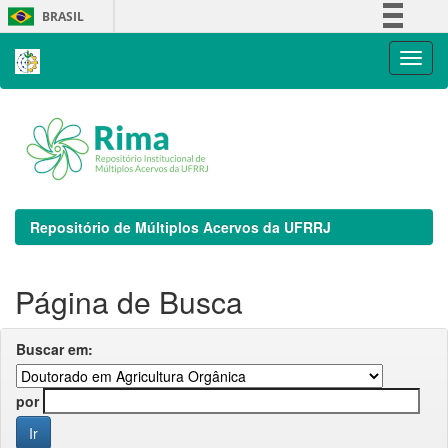
Skip
BRASIL
navigation
Simplifique!
Comunica BR
Participe
Acesso à informação
Legislação
Canais
Repositório de Múltiplos Acervos da UFRRJ
Página de Busca
Buscar em:
por