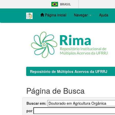
Skip
BRASIL
navigation
Página inicial
Navegar
Ajuda
Repositório de Múltiplos Acervos da UFRRJ
Página de Busca
Buscar em:
por