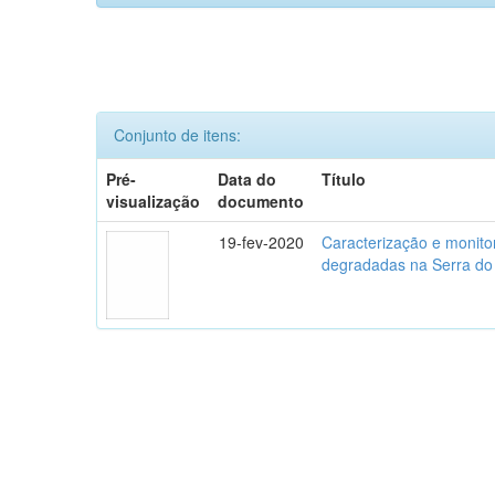
Conjunto de itens:
Pré-
Data do
Título
visualização
documento
19-fev-2020
Caracterização e monito
degradadas na Serra do