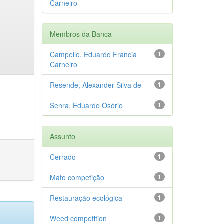
Carneiro
Membros da Banca
Campello, Eduardo Francia
1
Carneiro
Resende, Alexander Silva de
1
Senra, Eduardo Osório
1
Assunto
Cerrado
1
Mato competição
1
Restauração ecológica
1
Weed competition
1