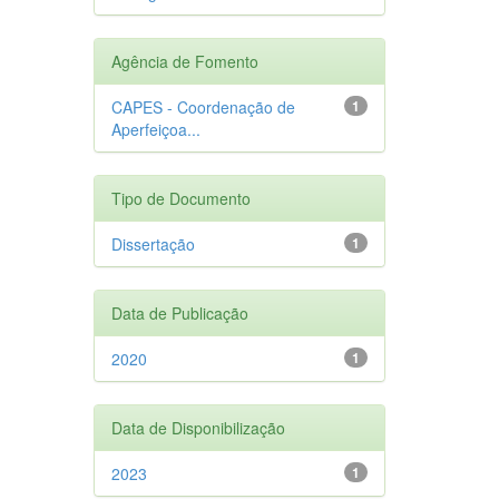
Agência de Fomento
CAPES - Coordenação de
1
Aperfeiçoa...
Tipo de Documento
Dissertação
1
Data de Publicação
2020
1
Data de Disponibilização
2023
1