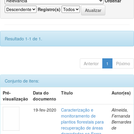
Ordenar
Registro(s)
Resultado 1-1 de 1.
Anterior
1
Póximo
Conjunto de itens:
Pré-
Data do
Título
Autor(es)
visualização
documento
19-fev-2020
Caracterização e
Almeida,
monitoramento de
Fernanda
plantios florestais para
Bernardes
recuperação de áreas
de
degradadas na Serra