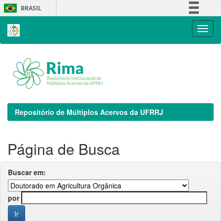
Skip
BRASIL
navigation
Simplifique!
Comunica BR
Participe
Acesso à informação
Legislação
Canais
Repositório de Múltiplos Acervos da UFRRJ
Página de Busca
Buscar em:
por