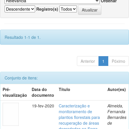
Ordenar
Registro(s)
Resultado 1-1 de 1.
Anterior
1
Póximo
Conjunto de itens:
Pré-
Data do
Título
Autor(es)
visualização
documento
19-fev-2020
Caracterização e
Almeida,
monitoramento de
Fernanda
plantios florestais para
Bernardes
recuperação de áreas
de
degradadas na Serra