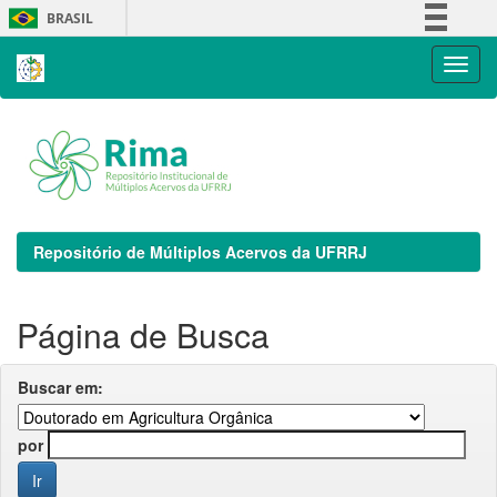
Skip
BRASIL
navigation
Simplifique!
Comunica BR
Participe
Acesso à informação
Legislação
Canais
Repositório de Múltiplos Acervos da UFRRJ
Página de Busca
Buscar em:
por