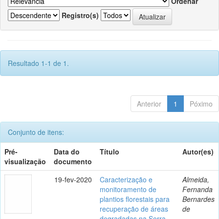
Ordenar
Registro(s)
Resultado 1-1 de 1.
Anterior
1
Póximo
Conjunto de itens:
Pré-
Data do
Título
Autor(es)
visualização
documento
19-fev-2020
Caracterização e
Almeida,
monitoramento de
Fernanda
plantios florestais para
Bernardes
recuperação de áreas
de
degradadas na Serra