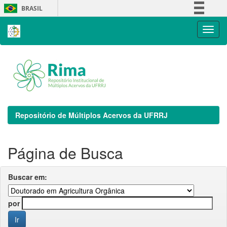
Skip
BRASIL
navigation
Simplifique!
Comunica BR
Participe
Acesso à informação
Legislação
Canais
Repositório de Múltiplos Acervos da UFRRJ
Página de Busca
Buscar em:
por