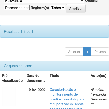
Ordenar
Registro(s)
Resultado 1-1 de 1.
Anterior
1
Póximo
Conjunto de itens:
Pré-
Data do
Título
Autor(es)
visualização
documento
19-fev-2020
Caracterização e
Almeida,
monitoramento de
Fernanda
plantios florestais para
Bernardes
recuperação de áreas
de
degradadas na Serra