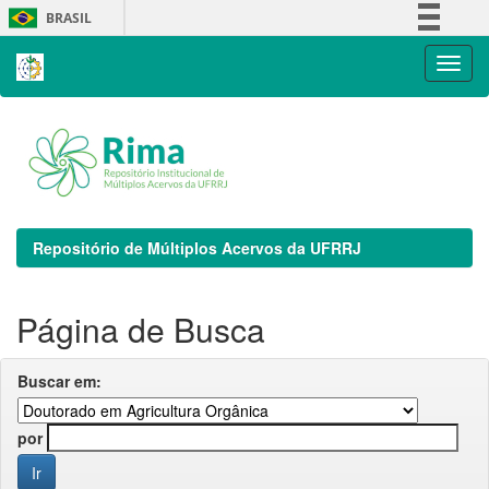
Skip
BRASIL
navigation
Simplifique!
Comunica BR
Participe
Acesso à informação
Legislação
Canais
Repositório de Múltiplos Acervos da UFRRJ
Página de Busca
Buscar em:
por