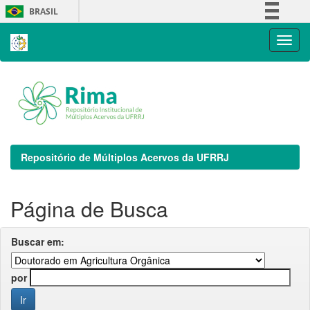
Skip
BRASIL
navigation
Simplifique!
Comunica BR
Participe
Acesso à informação
Legislação
Canais
Repositório de Múltiplos Acervos da UFRRJ
Página de Busca
Buscar em:
por