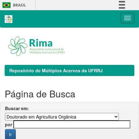
Skip
BRASIL
navigation
Simplifique!
Comunica BR
Participe
Acesso à informação
Legislação
Canais
Repositório de Múltiplos Acervos da UFRRJ
Página de Busca
Buscar em:
por