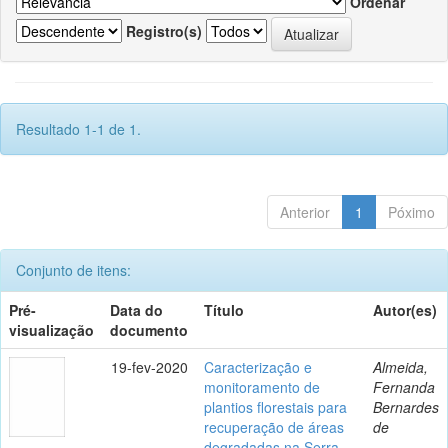
Ordenar
Registro(s)
Resultado 1-1 de 1.
Anterior
1
Póximo
Conjunto de itens:
Pré-
Data do
Título
Autor(es)
visualização
documento
19-fev-2020
Caracterização e
Almeida,
monitoramento de
Fernanda
plantios florestais para
Bernardes
recuperação de áreas
de
degradadas na Serra