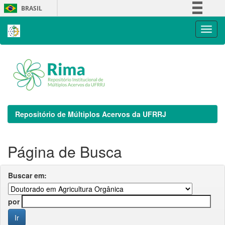
Skip
BRASIL
navigation
Simplifique!
Comunica BR
Participe
Acesso à informação
Legislação
Canais
Repositório de Múltiplos Acervos da UFRRJ
Página de Busca
Buscar em:
por