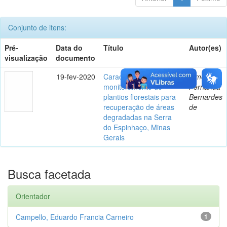
Conjunto de itens:
Pré-
Data do
Título
Autor(es)
visualização
documento
19-fev-2020
Caracterização e
Almeida,
monitoramento de
Fernanda
plantios florestais para
Bernardes
recuperação de áreas
de
degradadas na Serra
do Espinhaço, Minas
Gerais
Busca facetada
Orientador
Campello, Eduardo Francia Carneiro
1