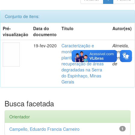
Conjunto de itens:
Pré-
Data do
Título
Autor(es)
visualização
documento
19-fev-2020
Caracterização e
Almeida,
monitoramento de
Fernanda
plantios florestais para
Bernardes
recuperação de áreas
de
degradadas na Serra
do Espinhaço, Minas
Gerais
Busca facetada
Orientador
Campello, Eduardo Francia Carneiro
1