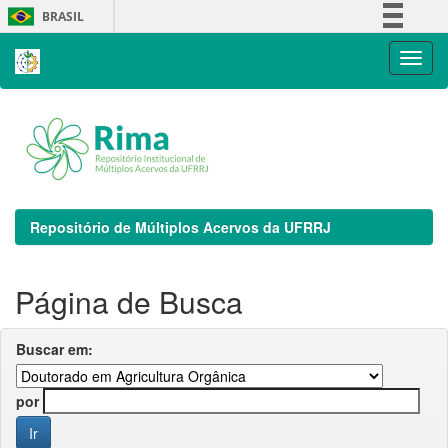
Skip
BRASIL
navigation
Simplifique!
Comunica BR
Participe
Acesso à informação
Legislação
Canais
Repositório de Múltiplos Acervos da UFRRJ
Página de Busca
Buscar em:
por