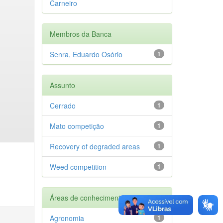
Carneiro
Membros da Banca
Senra, Eduardo Osório
1
Assunto
Cerrado
1
Mato competição
1
Recovery of degraded areas
1
Weed competition
1
Áreas de conhecimento
Agronomia
1