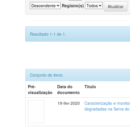
Registro(s)
Resultado 1-1 de 1.
Conjunto de itens:
Pré-
Data do
Título
visualização
documento
19-fev-2020
Caracterização e monito
degradadas na Serra do