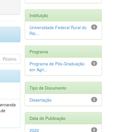
Instituição
Universidade Federal Rural do
1
Rio...
Programa
Póximo
Programa de Pós-Graduação
1
em Agri...
Tipo de Documento
Dissertação
1
Fernanda
 de
Data de Publicação
2020
1