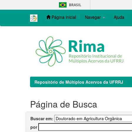
Skip
BRASIL
navigation
Página inicial
Navegar
Ajuda
Repositório de Múltiplos Acervos da UFRRJ
Página de Busca
Buscar em:
por