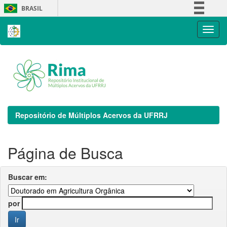
Skip
BRASIL
navigation
Simplifique!
Comunica BR
Participe
Acesso à informação
Legislação
Canais
Repositório de Múltiplos Acervos da UFRRJ
Página de Busca
Buscar em:
por