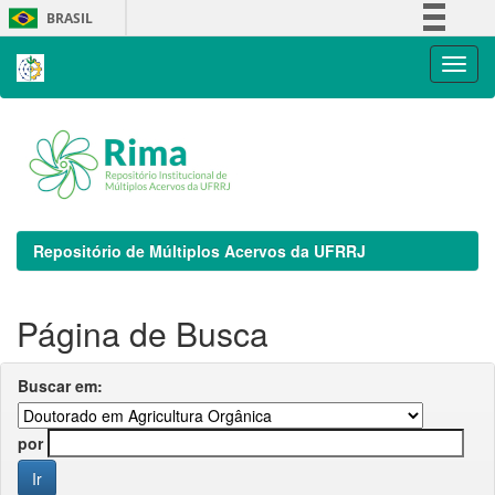
Skip
BRASIL
navigation
Simplifique!
Comunica BR
Participe
Acesso à informação
Legislação
Canais
Repositório de Múltiplos Acervos da UFRRJ
Página de Busca
Buscar em:
por