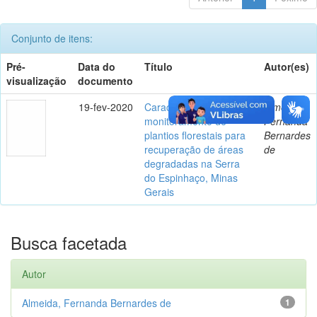
Conjunto de itens:
Pré-
Data do
Título
Autor(es)
visualização
documento
19-fev-2020
Caracterização e
Almeida,
monitoramento de
Fernanda
plantios florestais para
Bernardes
recuperação de áreas
de
degradadas na Serra
do Espinhaço, Minas
Gerais
Busca facetada
Autor
Almeida, Fernanda Bernardes de
1