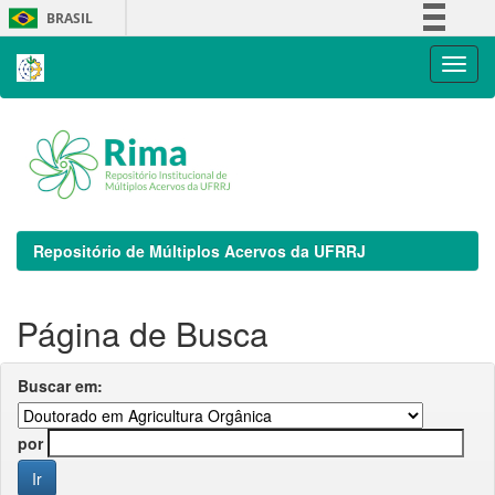
Skip
BRASIL
navigation
Simplifique!
Comunica BR
Participe
Acesso à informação
Legislação
Canais
Repositório de Múltiplos Acervos da UFRRJ
Página de Busca
Buscar em:
por