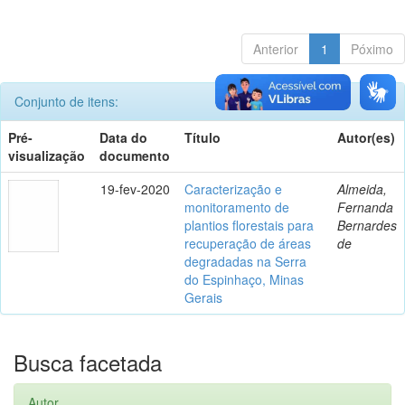
Anterior
1
Póximo
Conjunto de itens:
Pré-
Data do
Título
Autor(es)
visualização
documento
19-fev-2020
Caracterização e
Almeida,
monitoramento de
Fernanda
plantios florestais para
Bernardes
recuperação de áreas
de
degradadas na Serra
do Espinhaço, Minas
Gerais
Busca facetada
Autor