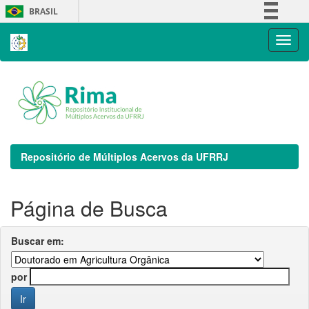
Skip
BRASIL
navigation
Simplifique!
Comunica BR
Participe
Acesso à informação
Legislação
Canais
Repositório de Múltiplos Acervos da UFRRJ
Página de Busca
Buscar em:
por