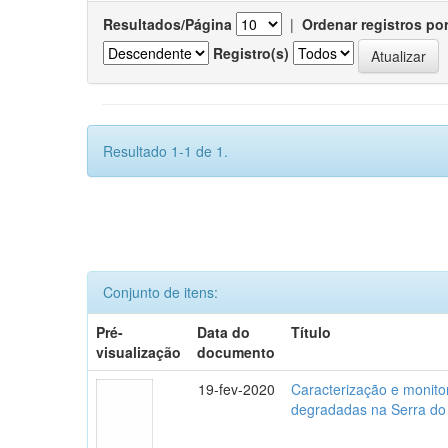
Resultados/Página
|
Ordenar registros po
Registro(s)
Resultado 1-1 de 1.
Conjunto de itens:
Pré-
Data do
Título
visualização
documento
19-fev-2020
Caracterização e monito
degradadas na Serra do