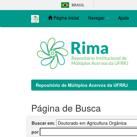
Skip
BRASIL
navigation
Página inicial
Navegar
Ajuda
Repositório de Múltiplos Acervos da UFRRJ
Página de Busca
Buscar em:
por