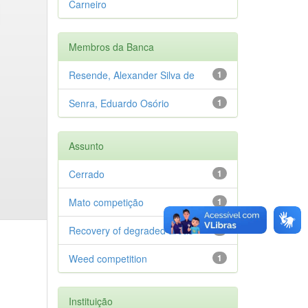
Carneiro
Membros da Banca
Resende, Alexander Silva de
1
Senra, Eduardo Osório
1
Assunto
Cerrado
1
Mato competição
1
Recovery of degraded areas
1
Weed competition
1
Instituição