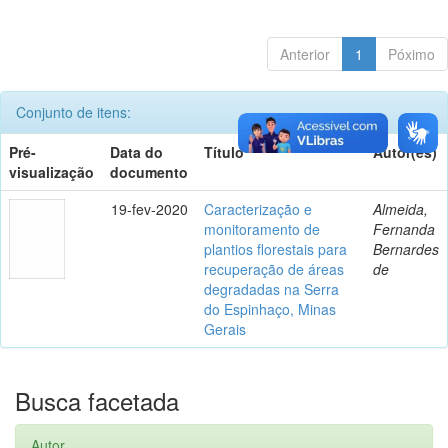
Anterior
1
Póximo
Conjunto de itens:
Pré-
Data do
Título
Autor(es)
visualização
documento
19-fev-2020
Caracterização e
Almeida,
monitoramento de
Fernanda
plantios florestais para
Bernardes
recuperação de áreas
de
degradadas na Serra
do Espinhaço, Minas
Gerais
Busca facetada
Autor