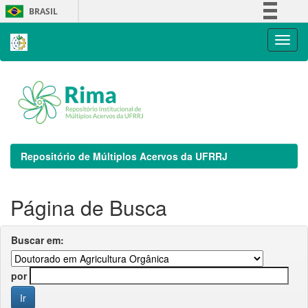
Skip
BRASIL
navigation
Simplifique!
Comunica BR
Participe
Acesso à informação
Legislação
Canais
Repositório de Múltiplos Acervos da UFRRJ
Página de Busca
Buscar em:
por