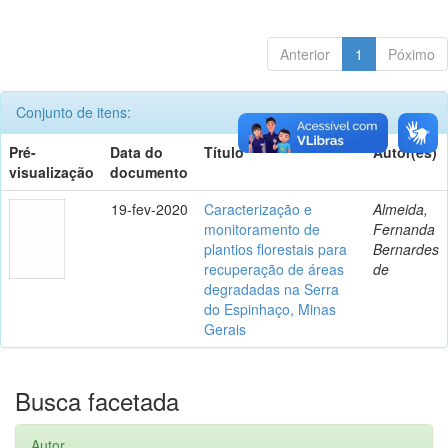
Anterior
1
Póximo
Conjunto de itens:
Pré-
Data do
Título
Autor(es)
visualização
documento
19-fev-2020
Caracterização e
Almeida,
monitoramento de
Fernanda
plantios florestais para
Bernardes
recuperação de áreas
de
degradadas na Serra
do Espinhaço, Minas
Gerais
Busca facetada
Autor