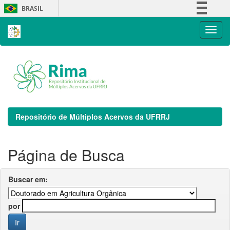
Skip
BRASIL
navigation
Simplifique!
Comunica BR
Participe
Acesso à informação
Legislação
Canais
Repositório de Múltiplos Acervos da UFRRJ
Página de Busca
Buscar em:
por