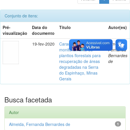
Conjunto de itens:
Pré-
Data do
Título
Autor(es)
visualização
documento
19-fev-2020
Caracterização e
Almeida,
monitoramento de
Fernanda
plantios florestais para
Bernardes
recuperação de áreas
de
degradadas na Serra
do Espinhaço, Minas
Gerais
Busca facetada
Autor
Almeida, Fernanda Bernardes de
1