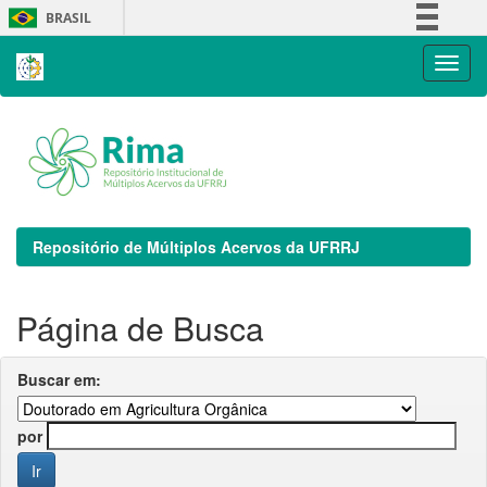
Skip
BRASIL
navigation
Simplifique!
Comunica BR
Participe
Acesso à informação
Legislação
Canais
Repositório de Múltiplos Acervos da UFRRJ
Página de Busca
Buscar em:
por