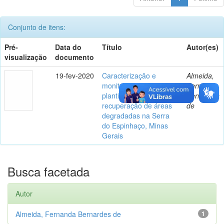
Conjunto de itens:
Pré-
Data do
Título
Autor(es)
visualização
documento
19-fev-2020
Caracterização e
Almeida,
monitoramento de
Fernanda
plantios florestais para
Bernardes
recuperação de áreas
de
degradadas na Serra
do Espinhaço, Minas
Gerais
Busca facetada
Autor
Almeida, Fernanda Bernardes de
1