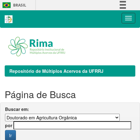
Skip
BRASIL
navigation
Simplifique!
Comunica BR
Participe
Acesso à informação
Legislação
Canais
Repositório de Múltiplos Acervos da UFRRJ
Página de Busca
Buscar em:
por