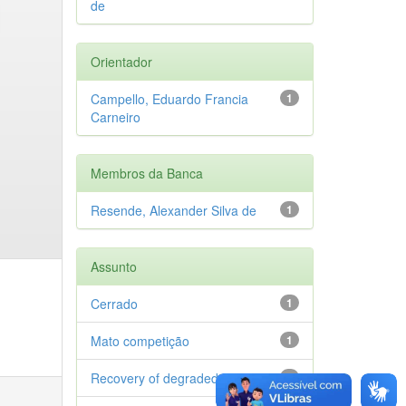
de
Orientador
Campello, Eduardo Francia
1
Carneiro
Membros da Banca
Resende, Alexander Silva de
1
Assunto
Cerrado
1
Mato competição
1
Recovery of degraded areas
1