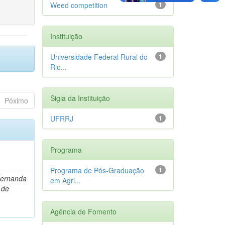
Weed competition
1
Instituição
Universidade Federal Rural do
1
Rio...
Sigla da Instituição
Póximo
UFRRJ
1
Programa
Programa de Pós-Graduação
1
Fernanda
em Agri...
 de
Agência de Fomento