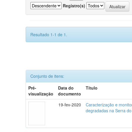
Registro(s)
Resultado 1-1 de 1.
Conjunto de itens:
Pré-
Data do
Título
visualização
documento
19-fev-2020
Caracterização e monito
degradadas na Serra do