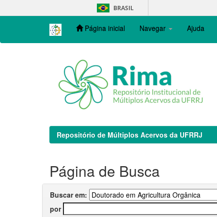
Skip
BRASIL
navigation
Página inicial
Navegar
Ajuda
Repositório de Múltiplos Acervos da UFRRJ
Página de Busca
Buscar em:
por