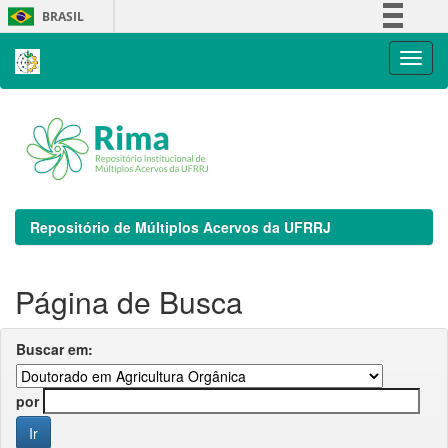
Skip
BRASIL
navigation
Simplifique!
Comunica BR
Participe
Acesso à informação
Legislação
Canais
Repositório de Múltiplos Acervos da UFRRJ
Página de Busca
Buscar em:
por