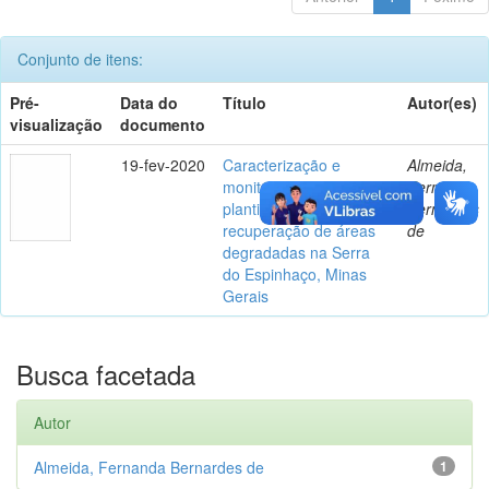
Conjunto de itens:
Pré-
Data do
Título
Autor(es)
visualização
documento
19-fev-2020
Caracterização e
Almeida,
monitoramento de
Fernanda
plantios florestais para
Bernardes
recuperação de áreas
de
degradadas na Serra
do Espinhaço, Minas
Gerais
Busca facetada
Autor
Almeida, Fernanda Bernardes de
1