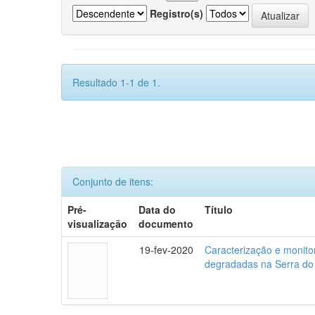
Registro(s)
Resultado 1-1 de 1.
Conjunto de itens:
Pré-
Data do
Título
visualização
documento
19-fev-2020
Caracterização e monito
degradadas na Serra do