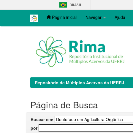
Skip
BRASIL
navigation
Página inicial
Navegar
Ajuda
Repositório de Múltiplos Acervos da UFRRJ
Página de Busca
Buscar em:
por