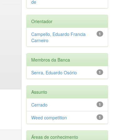
de
Orientador
Campello, Eduardo Francia
1
Carneiro
Membros da Banca
Senra, Eduardo Osório
1
Assunto
Cerrado
1
Weed competition
1
Áreas de conhecimento