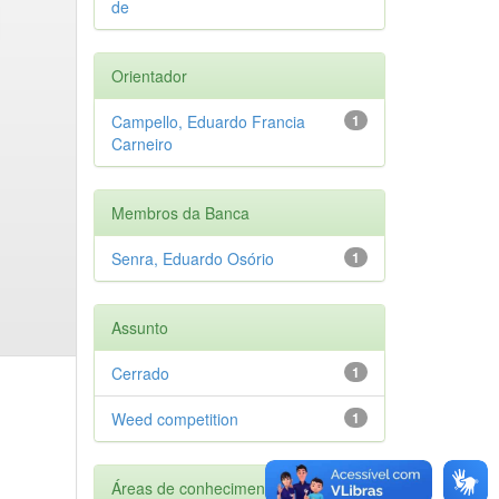
de
Orientador
Campello, Eduardo Francia
1
Carneiro
Membros da Banca
Senra, Eduardo Osório
1
Assunto
Cerrado
1
Weed competition
1
Áreas de conhecimento