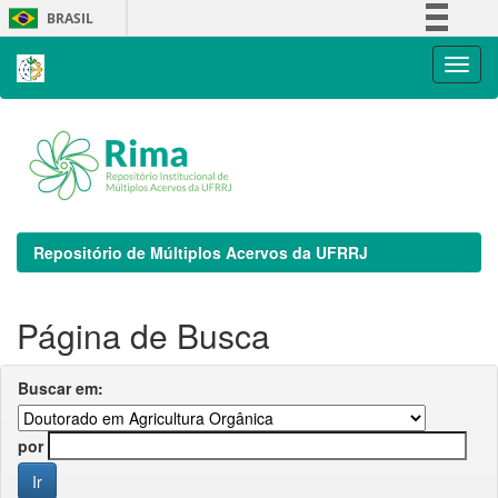
Skip
BRASIL
navigation
Simplifique!
Comunica BR
Participe
Acesso à informação
Legislação
Canais
Repositório de Múltiplos Acervos da UFRRJ
Página de Busca
Buscar em:
por