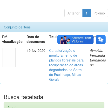
Anterior
1
Póximo
Conjunto de itens:
Pré-
Data do
Título
Autor(es)
visualização
documento
19-fev-2020
Caracterização e
Almeida,
monitoramento de
Fernanda
plantios florestais para
Bernardes
recuperação de áreas
de
degradadas na Serra
do Espinhaço, Minas
Gerais
Busca facetada
Autor