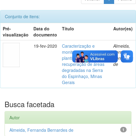
Conjunto de itens:
Pré-
Data do
Título
Autor(es)
visualização
documento
19-fev-2020
Caracterização e
Almeida,
monitoramento de
Fernanda
plantios florestais para
Bernardes
recuperação de áreas
de
degradadas na Serra
do Espinhaço, Minas
Gerais
Busca facetada
Autor
Almeida, Fernanda Bernardes de
1