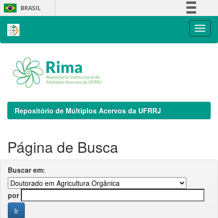
Skip
BRASIL
navigation
Simplifique!
Comunica BR
Participe
Acesso à informação
Legislação
Canais
Repositório de Múltiplos Acervos da UFRRJ
Página de Busca
Buscar em:
por