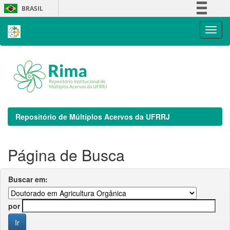
Skip
BRASIL
navigation
Simplifique!
Comunica BR
Participe
Acesso à informação
Legislação
Canais
Repositório de Múltiplos Acervos da UFRRJ
Página de Busca
Buscar em:
por