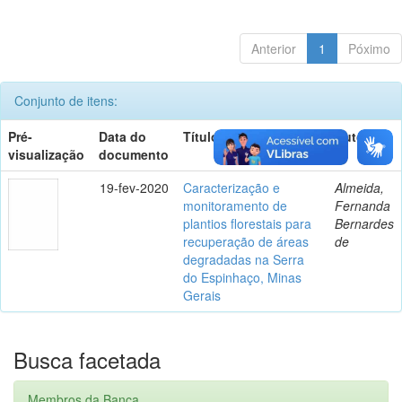
Anterior
1
Póximo
Conjunto de itens:
Pré-
Data do
Título
Autor(es)
visualização
documento
19-fev-2020
Caracterização e
Almeida,
monitoramento de
Fernanda
plantios florestais para
Bernardes
recuperação de áreas
de
degradadas na Serra
do Espinhaço, Minas
Gerais
Busca facetada
Membros da Banca