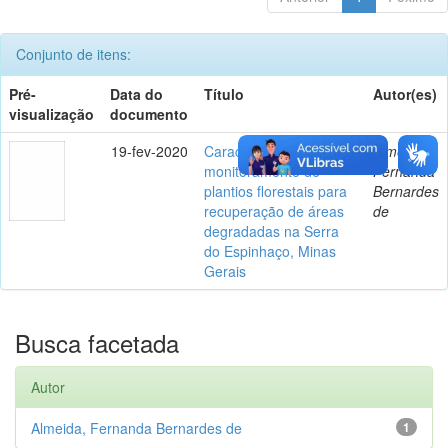
Conjunto de itens:
Pré-
Data do
Título
Autor(es)
visualização
documento
19-fev-2020
Caracterização e
Almeida,
monitoramento de
Fernanda
plantios florestais para
Bernardes
recuperação de áreas
de
degradadas na Serra
do Espinhaço, Minas
Gerais
Busca facetada
Autor
Almeida, Fernanda Bernardes de
1