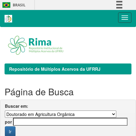
Skip
BRASIL
navigation
Simplifique!
Comunica BR
Participe
Acesso à informação
Legislação
Canais
Repositório de Múltiplos Acervos da UFRRJ
Página de Busca
Buscar em:
por