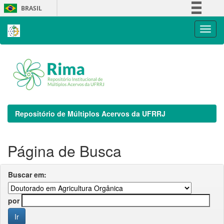
Skip
BRASIL
navigation
Simplifique!
Comunica BR
Participe
Acesso à informação
Legislação
Canais
Repositório de Múltiplos Acervos da UFRRJ
Página de Busca
Buscar em:
por