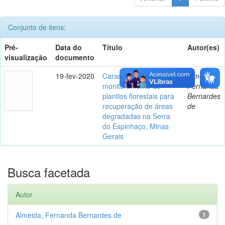
Conjunto de itens:
Pré-
Data do
Título
Autor(es)
visualização
documento
19-fev-2020
Caracterização e
Almeida,
monitoramento de
Fernanda
plantios florestais para
Bernardes
recuperação de áreas
de
degradadas na Serra
do Espinhaço, Minas
Gerais
Busca facetada
Autor
Almeida, Fernanda Bernardes de
1