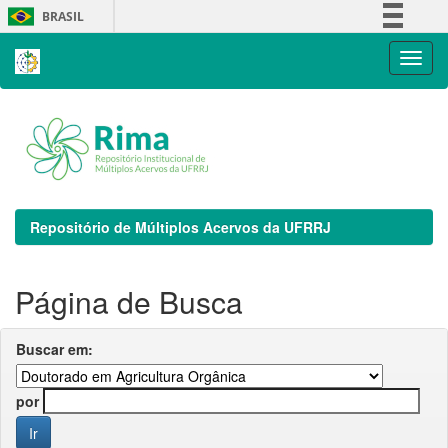
Skip
BRASIL
navigation
Simplifique!
Comunica BR
Participe
Acesso à informação
Legislação
Canais
Repositório de Múltiplos Acervos da UFRRJ
Página de Busca
Buscar em:
por