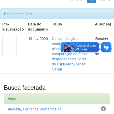
Conjunto de itens:
Pré-
Data do
Título
Autor(es)
visualização
documento
19-fev-2020
Caracterização e
Almeida,
monitoramento de
Fernanda
plantios florestais para
Bernardes
recuperação de áreas
de
degradadas na Serra
do Espinhaço, Minas
Gerais
Busca facetada
Autor
Almeida, Fernanda Bernardes de
1