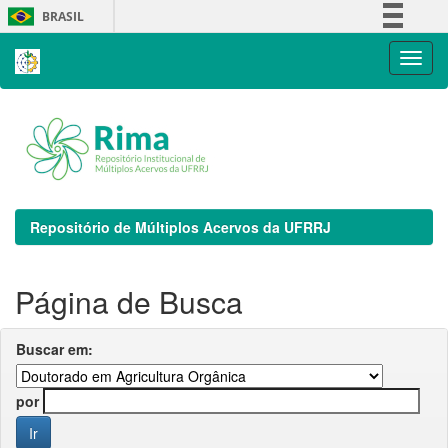
Skip
BRASIL
navigation
Simplifique!
Comunica BR
Participe
Acesso à informação
Legislação
Canais
Repositório de Múltiplos Acervos da UFRRJ
Página de Busca
Buscar em:
por