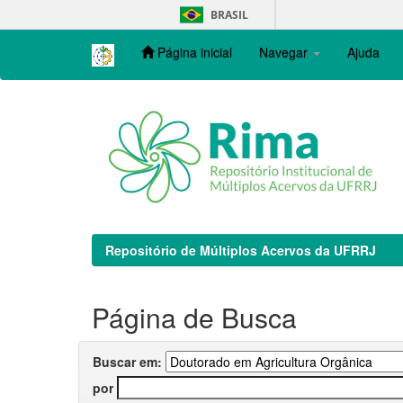
Skip
BRASIL
navigation
Página inicial
Navegar
Ajuda
Repositório de Múltiplos Acervos da UFRRJ
Página de Busca
Buscar em:
por