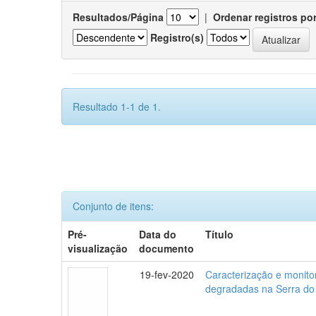
Resultados/Página
|
Ordenar registros po
Registro(s)
Resultado 1-1 de 1.
Conjunto de itens:
Pré-
Data do
Título
visualização
documento
19-fev-2020
Caracterização e monito
degradadas na Serra do