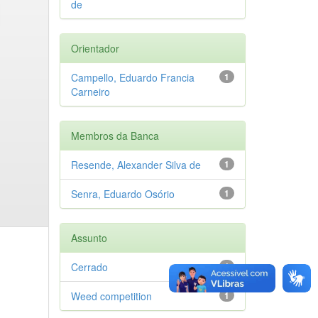
de
Orientador
Campello, Eduardo Francia
1
Carneiro
Membros da Banca
Resende, Alexander Silva de
1
Senra, Eduardo Osório
1
Assunto
Cerrado
1
Weed competition
1