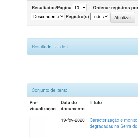
Resultados/Página
|
Ordenar registros po
Registro(s)
Resultado 1-1 de 1.
Conjunto de itens:
Pré-
Data do
Título
visualização
documento
19-fev-2020
Caracterização e monito
degradadas na Serra do