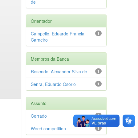
de
Orientador
Campello, Eduardo Francia
1
Carneiro
Membros da Banca
Resende, Alexander Silva de
1
Senra, Eduardo Osório
1
Assunto
Cerrado
1
Weed competition
1