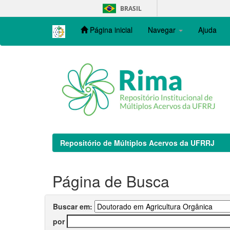
Skip
BRASIL
navigation
Página inicial
Navegar
Ajuda
Repositório de Múltiplos Acervos da UFRRJ
Página de Busca
Buscar em:
por